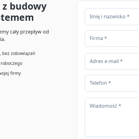
i z budowy
stemem
Imię i nazwisko *
my cały przepływ od
Firma *
ia.
, bez zobowiązań
Adres e-mail *
 roboczego
jej firmy
Telefon *
Wiadomość *