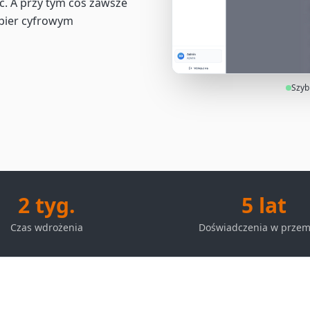
ć. A przy tym coś zawsze
papier cyfrowym
Szyb
2 tyg.
5 lat
Czas wdrożenia
Doświadczenia w przem