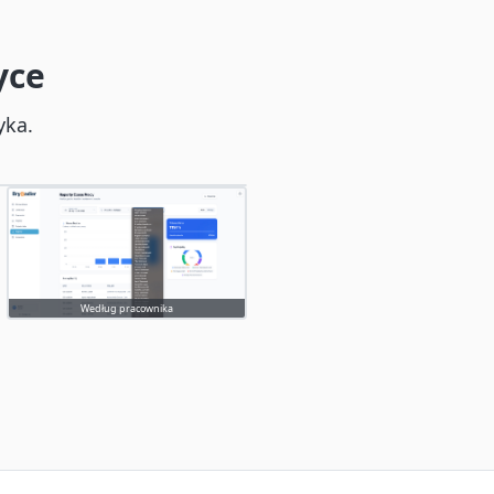
yce
yka.
Według pracownika