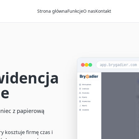
Strona główna
Funkcje
O nas
Kontakt
app.brygadier.com
widencja
ie
oniec z papierową
y kosztuje firmę czas i