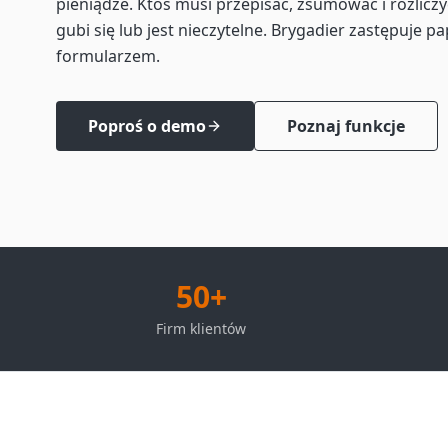
pieniądze. Ktoś musi przepisać, zsumować i rozliczy
gubi się lub jest nieczytelne. Brygadier zastępuje 
formularzem.
Poproś o demo
Poznaj funkcje
50+
Firm klientów