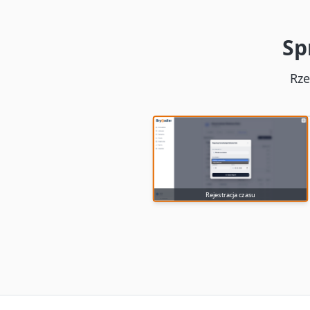
Sp
Rze
Szybki formularz wpisu czasu pra
Rejestracja czasu