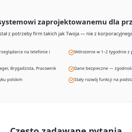
 systemowi zaprojektowanemu dla pr
tał z potrzeby firm takich jak Twoja — nie z korporacyjneg
rzeglądarce na telefonie i
Wdrożenie w 1–2 tygodnie z
ger, Brygadzista, Pracownik
Dane bezpieczne — zgodność
yku polskim
Stały rozwój funkcji na pods
Często zadawane pytania