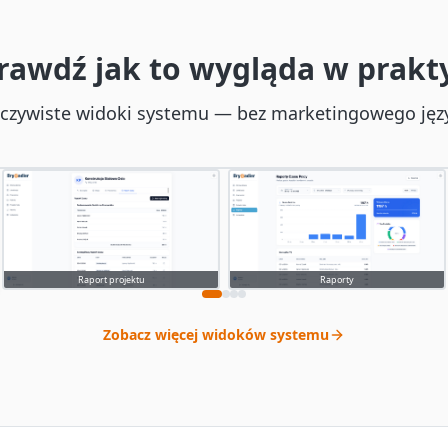
rawdź jak to wygląda w prakt
czywiste widoki systemu — bez marketingowego jęz
cy z telefonu
app.brygadier.com
Raport projektu
Raporty
Zobacz więcej widoków systemu