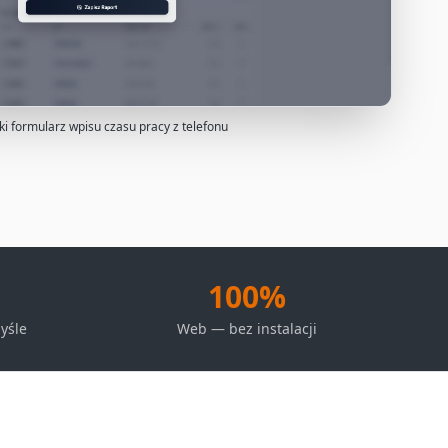
ki formularz wpisu czasu pracy z telefonu
100%
yśle
Web — bez instalacji