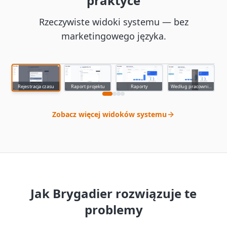
praktyce
Rzeczywiste widoki systemu — bez
marketingowego języka.
Szybki formularz wpisu czasu pracy z telefonu
app.brygadier.com
Raport projektu
Raporty
Według pracownika
Rejestracja czasu
Zobacz więcej widoków systemu
Jak Brygadier rozwiązuje te
problemy