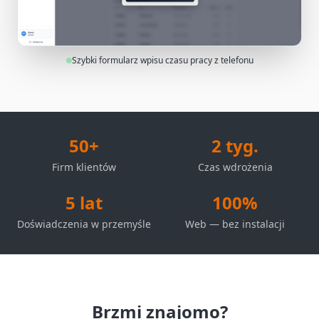
Szybki formularz wpisu czasu pracy z telefonu
50+
2 tyg.
Firm klientów
Czas wdrożenia
5 lat
100%
Doświadczenia w przemyśle
Web — bez instalacji
Brzmi znajomo?