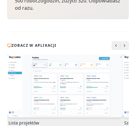
500 roboczogodzin, zużyto 320. Odpowiadasz
od razu.
ZOBACZ W APLIKACJI
Szcze
Lista projektów