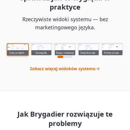
praktyce
Rzeczywiste widoki systemu — bez
marketingowego języka.
Wszystkie projekty z statusem i budżetem
app.brygadier.com
Szczegóły
Etapy realizacji
Zespół projektu
Koszty projektu
Lista projektów
Zobacz więcej widoków systemu
Jak Brygadier rozwiązuje te
problemy