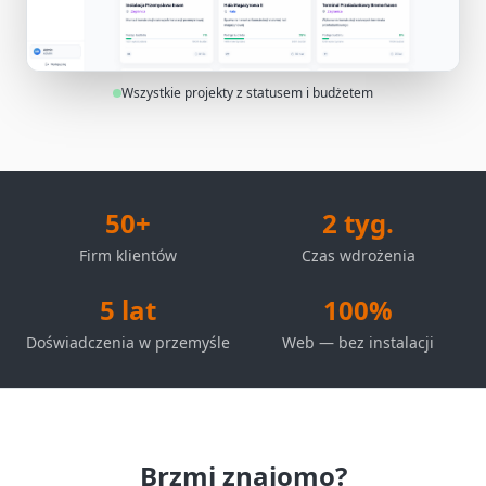
Wszystkie projekty z statusem i budżetem
50+
2 tyg.
Firm klientów
Czas wdrożenia
5 lat
100%
Doświadczenia w przemyśle
Web — bez instalacji
Brzmi znajomo?